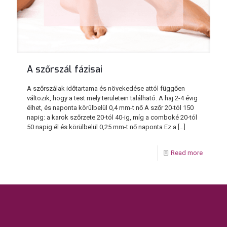
A szőrszál fázisai
A szőrszálak időtartama és növekedése attól függően
változik, hogy a test mely területein található. A haj 2-4 évig
élhet, és naponta körülbelül 0,4 mm-t nő A szőr 20-tól 150
napig: a karok szőrzete 20-tól 40-ig, míg a comboké 20-tól
50 napig él és körülbelül 0,25 mm-t nő naponta Ez a
[…]
Read more