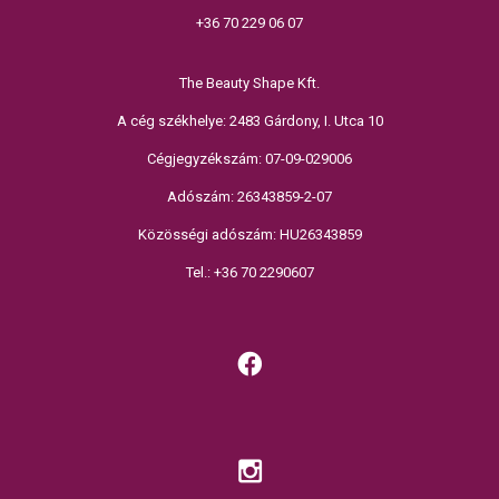
+36 70 229 06 07
The Beauty Shape Kft.
A cég székhelye: 2483 Gárdony, I. Utca 10
Cégjegyzékszám: 07-09-029006
Adószám: 26343859-2-07
Közösségi adószám: HU26343859
Tel.: +36 70 2290607