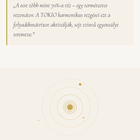
„A test több mint 70%-a víz – egy természetes
rezonátor. A TOKIO harmonikus rezgései ezt a
folyadékmátrixot aktiválják, sejt szintű egyensúlyt
teremtve."