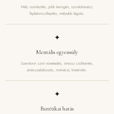
Mély izomlazítás, jobb keringés, nyirokdrenázs,
fájdalomcsillapítás, mélyebb légzés.
✦
Mentális egyensúly
Szerotonin szint növekedés, stressz csökkentés,
alvásszabályozás, motiváció, kreativitás.
✦
Esztétikai hatás