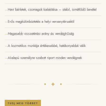
Havi bérletek, csomagok kialakítása – stabil, ismétlődő bevétel
Erős megkülönböztetés a helyi versenytársaktól
Magasabb visszatérési arány és vendéghűség
A kozmetikus munkája értékesebbé, hatékonyabbá válik
AI-alapú személyre szabott riport minden vendégnek
TUDJ MEG TÖBBET