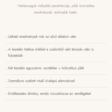
Hatóanyagok mélyebb penetrációja, jobb kozmetikai
eredmények, tartósabb hatás.
Látható eredmények már az első alkalom után
A kezelés hatása órákkal a szalonból való távozás után is
folytatódik
Két kezelés egyszerre: esztétikai + holisztikus jólét
Személyre szabott rituál AI-alapú elemzéssel
Emlékezetes élmény, amely visszahozza az vendégeket