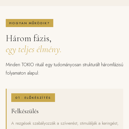
HOGYAN MŰKÖDIK?
Három fázis,
egy teljes élmény.
Minden TOKIO rituál egy tudományosan strukturált háromfázisú
folyamaton alapul:
01 · ELŐKÉSZÍTÉS
Felkészülés
A rezgések szabályozzák a szívverést, stimulálják a keringést,