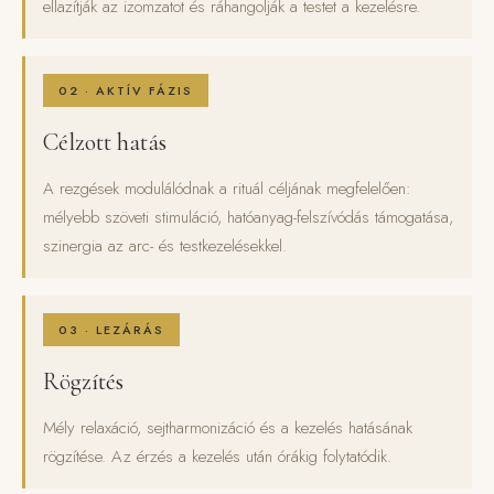
ellazítják az izomzatot és ráhangolják a testet a kezelésre.
02 · AKTÍV FÁZIS
Célzott hatás
A rezgések modulálódnak a rituál céljának megfelelően:
mélyebb szöveti stimuláció, hatóanyag-felszívódás támogatása,
szinergia az arc- és testkezelésekkel.
03 · LEZÁRÁS
Rögzítés
Mély relaxáció, sejtharmonizáció és a kezelés hatásának
rögzítése. Az érzés a kezelés után órákig folytatódik.