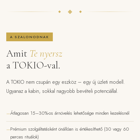
A SZALONODNAK
Amit
Te nyersz
a TOKIO-val.
A TOKIO nem csupán egy eszköz – egy új üzleti modell.
Ugyanaz a kabin, sokkal nagyobb bevételi potenciállal.
Átlagosan 15–30%-os árnövelés lehetősége minden kezelésnél
Prémium szolgáltatásként önállóan is értékesíthető (30 vagy 60
perces rituálok)