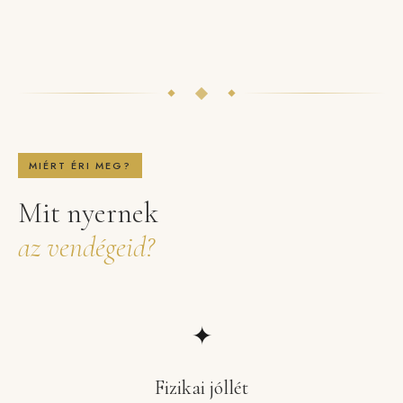
MIÉRT ÉRI MEG?
Mit nyernek
az vendégeid?
✦
Fizikai jóllét