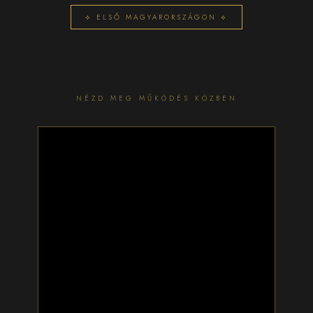
⟡ ELSŐ MAGYARORSZÁGON ⟡
NÉZD MEG MŰKÖDÉS KÖZBEN