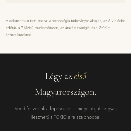
A dokumentum tartalmazza: a technológia tudományos alapjait, az 5 vibrációs
szférát, a 7 fázisú munkamódszert, az árazási stratégiát és a GYIK-et
kozmetikusoknak.
Légy az
első
Magyarországon.
Vedd fel velünk a kapcsolatot – megmutatjuk hogyan
illeszthető a TOKIO a te szalonodba.