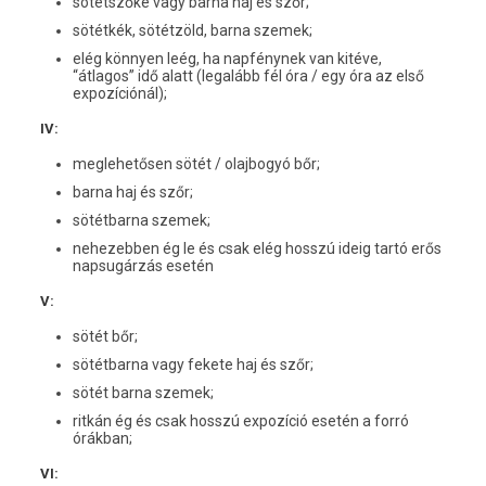
sötétszőke vagy barna haj és szőr;
sötétkék, sötétzöld, barna szemek;
elég könnyen leég, ha napfénynek van kitéve,
“átlagos” idő alatt (legalább fél óra / egy óra az első
expozíciónál);
IV:
meglehetősen sötét / olajbogyó bőr;
barna haj és szőr;
sötétbarna szemek;
nehezebben ég le és csak elég hosszú ideig tartó erős
napsugárzás esetén
V:
sötét bőr;
sötétbarna vagy fekete haj és szőr;
sötét barna szemek;
ritkán ég és csak hosszú expozíció esetén a forró
órákban;
VI: