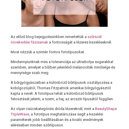
Az előző blog bejegyzésünkben ismertettük a
szőrszál
növekedési fázisainak
a fontosságát a lézeres kezeléseknél.
Most nézzük a szintén fontos fototípusokat.
Mindannyiunknak más a toleranciája az ultraibolya sugarakkal
szemben, amelyet a bőrben jelenlévő melanociták minősége és
mennyisége szab meg.
A bőrgyógyászatban a különböző bőrtípusok osztályozása a
kidolgozójától, Thomas Fitzpatrick amerikai bőrgyógyásztól
kapta a nevét. A fototípus tehát a különböző bőrtípusok
felosztását jelenti, a szem, a haj, az arcszín típusától függően.
Az olyan csúcskategóriás dióda lézereknél, mint a
BeautyShape
TripleWave
, a fototípus meghatározása segít a kezelési
paraméterek jobb beállításában és a kiváló eredmények
elérésében minden szőrtípuson.