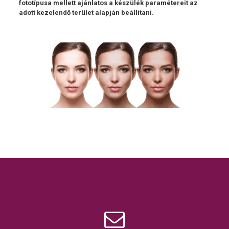
fototípusa mellett ajánlatos a készülék paramétereit az
adott kezelendő terület alapján beállítani.