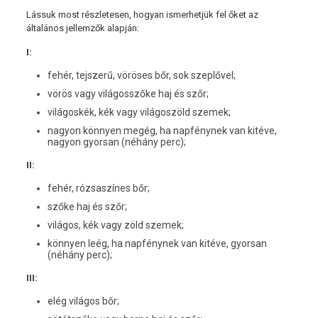
Lássuk most részletesen, hogyan ismerhetjük fel őket az
általános jellemzők alapján:
I:
fehér, tejszerű, vöröses bőr, sok szeplővel;
vörös vagy világosszőke haj és szőr;
világoskék, kék vagy világoszöld szemek;
nagyon könnyen megég, ha napfénynek van kitéve,
nagyon gyorsan (néhány perc);
II:
fehér, rózsaszínes bőr;
szőke haj és szőr;
világos, kék vagy zöld szemek;
könnyen leég, ha napfénynek van kitéve, gyorsan
(néhány perc);
III:
elég világos bőr;