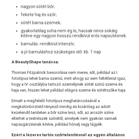
nagyon sötét bőr;
fekete haj és szőr;
sötét barna szemek;
gyakorlatilag soha nem ég le, hacsak nincs sokáig
kitéve egy nagyon hosszú rendkívül erős napsütésnek.
barnulás: rendkívül intenzív;
a jó barnuláshoz szükséges idő: kb. 1 nap
A BeautyShape tanácsa:
Thomas Fitzpatrick besorolása nem merev, sőt, például az I.
fototípus lehet barna szemű; mint ahogy az sem feltétlenül igaz,
hogy a IV. osztályba tartozó személynek sötét színű szeme és
haja van, hiszen lehet például világos szeme és sötétszőke haja.
Emiatt a megfelelő fototípus meghatározásánál a
megkülönböztető tényező mindig és kizárólag az adott
kezelendő területen a bőr színe lesz, sőt, az arcszín színe
eltérhet a testrészek színétől, amelyek nem gyakran vannak
napsugárzásnak kitéve, például hónalj vagy lágyék.
Ezért a lézeres tartós szőrtelenítésnél az egyén általános