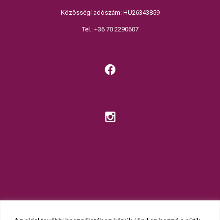
Közösségi adószám: HU26343859
Tel.: +36 70 2290607