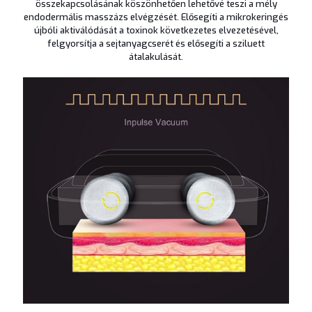
összekapcsolásának köszönhetően lehetővé teszi a mély
endodermális masszázs elvégzését. Elősegíti a mikrokeringés
újbóli aktiválódását a toxinok következetes elvezetésével,
felgyorsítja a sejtanyagcserét és elősegíti a sziluett
átalakulását.