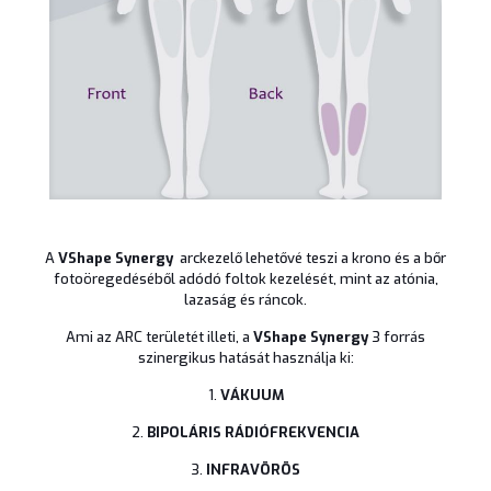
A
VShape Synergy
arckezelő lehetővé teszi a krono és a bőr
fotoöregedéséből adódó foltok kezelését, mint az atónia,
lazaság és ráncok.
Ami az ARC területét illeti, a
VShape Synergy
3 forrás
szinergikus hatását használja ki:
1.
VÁKUUM
2.
BIPOLÁRIS RÁDIÓFREKVENCIA
3.
INFRAVÖRÖS