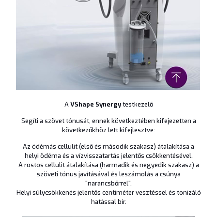
A
VShape Synergy
testkezelő
Segíti a szövet tónusát, ennek következtében kifejezetten a
következőkhöz lett kifejlesztve:
Az ödémás cellulit (első és második szakasz) átalakítása a
helyi ödéma és a vízvisszatartás jelentős csökkentésével.
A rostos cellulit átalakítása (harmadik és negyedik szakasz) a
szöveti tónus javításával és leszámolás a csúnya
"narancsbőrrel".
Helyi súlycsökkenés jelentős centiméter vesztéssel és tonizáló
hatással bír.