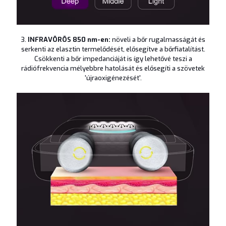
3.
INFRAVÖRÖS 850 nm-en:
növeli a bőr rugalmasságát és
serkenti az elasztin termelődését, elősegítve a bőrfiatalítást.
Csökkenti a bőr impedanciáját is így lehetővé teszi a
rádiófrekvencia mélyebbre hatolását és elősegíti a szövetek
'újraoxigénezését'.