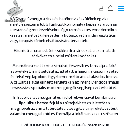
A VShape Synergy a ritka és hatékony készülékek egyike,
amely egyszerre több funkciót kombinálva képes az arcon és
a testen végzett kezelésekre. Egy természetes endodermikus
kezelés, amelyet kifejezetten a kötőszövet minden esztétikai
vagy terápiás térbeli elváltozására terveztek.
Eltünteti a narancsbőrt, csökkenti a ráncokat, a szem alatti
táskákat és a helyi zsírlerakódásokat.
Minimálisra csökkenti a striákat, feszesíti és tonizálja a fakó
szöveteket, mint például az áll alatt, a hason, a csípőn, az alsó
és felső végtagokon, figyelemre méltó átalakulást biztosítva.
A cellulitisz által érintett területeken az intenzív endodermális
masszázs speciális motoros görgők segítségével érhető el.
Infravörös lézersugárral és rádiófrekvenciával kombinálva
lipolitikus hatást fejt ki a zsírsejtekben és jelentősen
megnöveli az érintett területet, elősegítve a nyirokelvezetést,
valamint méregteleníti és formálja a lokálisan kezelt szövetet.
1.
VÁKUUM:
a MOTOROZOTT GÖRGŐK mechanikus