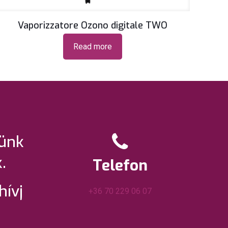
Vaporizzatore Ozono digitale TWO
Read more
künk
.
Telefon
hívj
+36 70 229 06 07