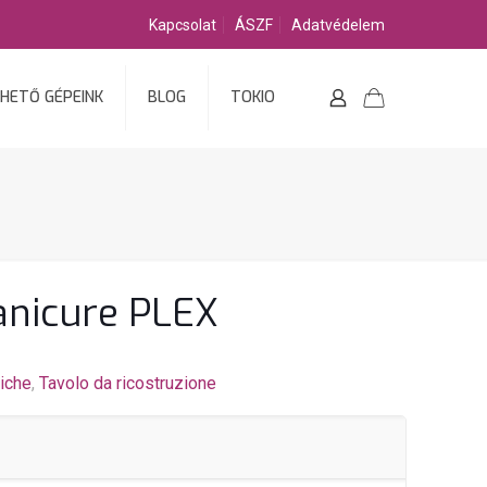
Kapcsolat
ÁSZF
Adatvédelem
HETŐ GÉPEINK
BLOG
TOKIO
anicure PLEX
tiche
,
Tavolo da ricostruzione